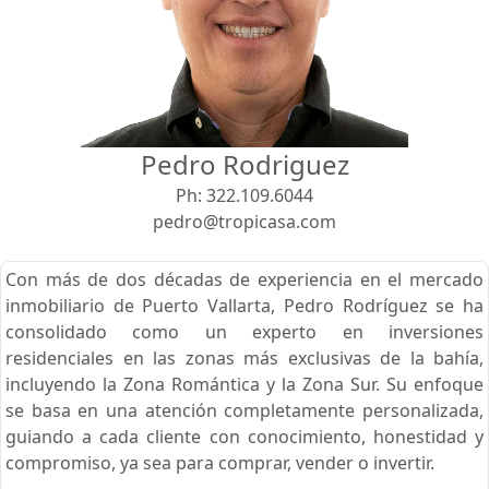
Vista
Buscar usando:
Pie de Playa
Menor Precio Primero
Pedro Rodriguez
USD
MXN
Ph:
322.109.6044
pedro@tropicasa.com
Con más de dos décadas de experiencia en el mercado
inmobiliario de Puerto Vallarta, Pedro Rodríguez se ha
consolidado como un experto en inversiones
residenciales en las zonas más exclusivas de la bahía,
incluyendo la Zona Romántica y la Zona Sur. Su enfoque
se basa en una atención completamente personalizada,
guiando a cada cliente con conocimiento, honestidad y
compromiso, ya sea para comprar, vender o invertir.