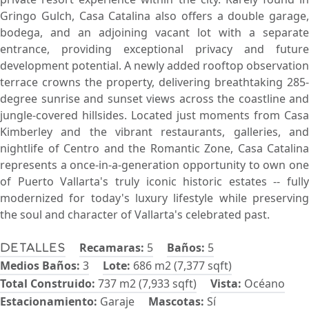
Gringo Gulch, Casa Catalina also offers a double garage,
bodega, and an adjoining vacant lot with a separate
entrance, providing exceptional privacy and future
development potential. A newly added rooftop observation
terrace crowns the property, delivering breathtaking 285-
degree sunrise and sunset views across the coastline and
jungle-covered hillsides. Located just moments from Casa
Kimberley and the vibrant restaurants, galleries, and
nightlife of Centro and the Romantic Zone, Casa Catalina
represents a once-in-a-generation opportunity to own one
of Puerto Vallarta's truly iconic historic estates -- fully
modernized for today's luxury lifestyle while preserving
the soul and character of Vallarta's celebrated past.
Recamaras:
5
Baños:
5
Detalles
Medios Baños:
3
Lote:
686 m2 (7,377 sqft)
Total Construido:
737 m2 (7,933 sqft)
Vista:
Océano
Estacionamiento:
Garaje
Mascotas:
Sí