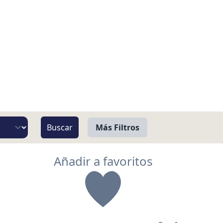
Más Filtros
Vista
Añadir a favoritos
Pie de Playa