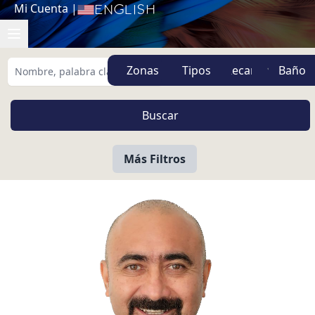
Mi Cuenta
|
English
Zonas
Tipos
Más Filtros