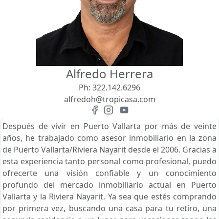
Vista
Buscar usando:
Pie de Playa
Menor Precio Primero
Alfredo Herrera
USD
MXN
Ph:
322.142.6296
alfredoh@tropicasa.com
Después de vivir en Puerto Vallarta por más de veinte
años, he trabajado como asesor inmobiliario en la zona
de Puerto Vallarta/Riviera Nayarit desde el 2006. Gracias a
esta experiencia tanto personal como profesional, puedo
ofrecerte una visión confiable y un conocimiento
profundo del mercado inmobiliario actual en Puerto
Vallarta y la Riviera Nayarit. Ya sea que estés comprando
por primera vez, buscando una casa para tu retiro, una