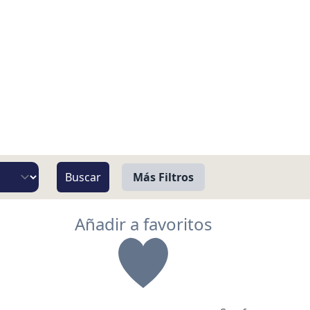
Más Filtros
Vista
Añadir a favoritos
Pie de Playa