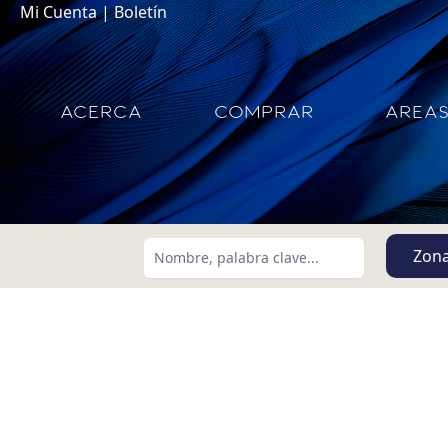
Mi Cuenta
|
Boletín
ACERCA
COMPRAR
AREA
Zon
Buscar usando:
Menor Precio Primero
USD
MXN