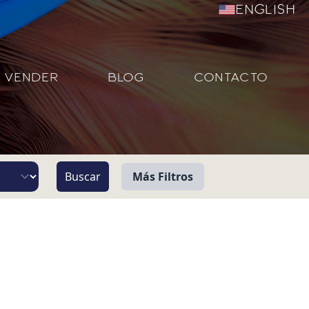
English
VENDER
BLOG
CONTACTO
Más Filtros
Vista
Pie de Playa