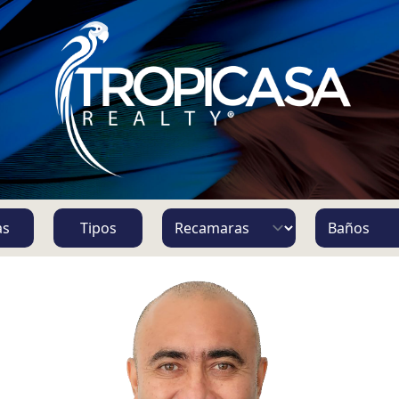
S
as
Tipos