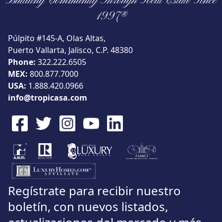
Building Community Through Real Estate Since
Vista
1997®
Púlpito #145-A, Olas Altas,
Puerto Vallarta, Jalisco, C.P. 48380
Phone:
322.222.6505
Buscar usando:
Pie de Playa
Menor Precio Primero
MEX:
800.877.7000
USD
MXN
USA:
1.888.420.0966
info@tropicasa.com
Regístrate para recibir nuestro
boletín, con nuevos listados,