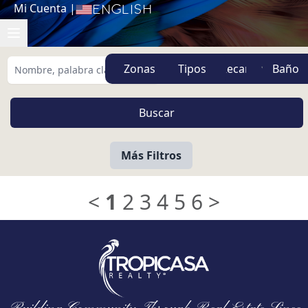
Mi Cuenta
|
English
Zonas
Tipos
Más Filtros
<
1
2
3
4
5
6
>