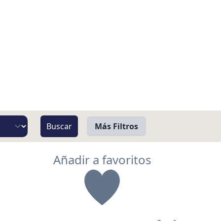
Más Filtros
Vista
Añadir a favoritos
Pie de Playa