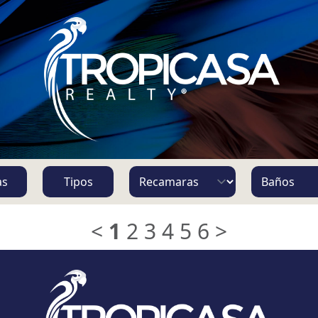
S
as
Tipos
<
1
2
3
4
5
6
>