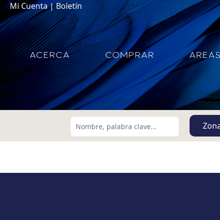
Mi Cuenta
|
Boletín
ACERCA
COMPRAR
AREA
Zon
Buscar usando:
Menor Precio Primero
USD
MXN