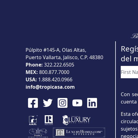
Bu
Regís
Púlpito #145-A, Olas Altas,
del 
Puerto Vallarta, Jalisco, C.P. 48380
Phone:
322.222.6505
MEX:
800.877.7000
USA:
1.888.420.0966
info@tropicasa.com
Con sed
cuenta 
Esta of
circul
sujeto
negoci