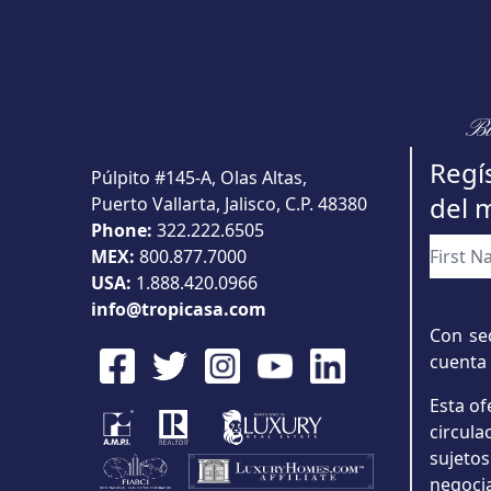
Bu
Regís
Púlpito #145-A, Olas Altas,
del 
Puerto Vallarta, Jalisco, C.P. 48380
Phone:
322.222.6505
MEX:
800.877.7000
USA:
1.888.420.0966
info@tropicasa.com
Con sed
cuenta 
Esta of
circul
sujeto
negoci