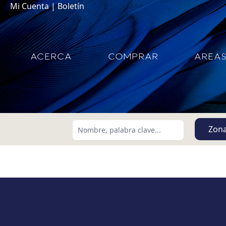
Mi Cuenta
|
Boletín
ACERCA
COMPRAR
AREA
Zon
Buscar usando:
Menor Precio Primero
USD
MXN