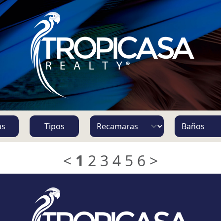
S
as
Tipos
<
1
2
3
4
5
6
>