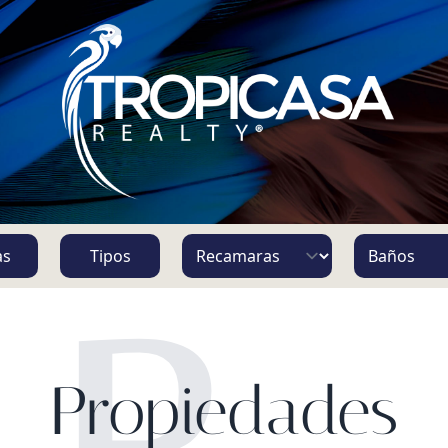
S
as
Tipos
P
Propiedades