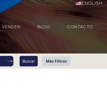
English
VENDER
BLOG
CONTACTO
Más Filtros
Vista
Pie de Playa