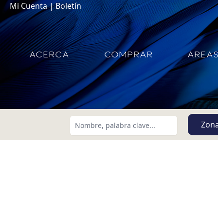
Mi Cuenta
|
Boletín
ACERCA
COMPRAR
AREA
Zon
Buscar usando:
Menor Precio Primero
USD
MXN