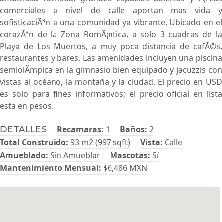
comerciales a nivel de calle aportan mas vida y
sofisticaciÃ³n a una comunidad ya vibrante. Ubicado en el
corazÃ³n de la Zona RomÃ¡ntica, a solo 3 cuadras de la
Playa de Los Muertos, a muy poca distancia de cafÃ©s,
restaurantes y bares. Las amenidades incluyen una piscina
semiolÃ­mpica en la gimnasio bien equipado y jacuzzis con
vistas al océano, la montaña y la ciudad. El precio en USD
es solo para fines informativos; el precio oficial en lista
esta en pesos.
Recamaras:
1
Baños:
2
Detalles
Total Construido:
93 m2 (997 sqft)
Vista:
Calle
Amueblado:
Sin Amueblar
Mascotas:
Sí
Mantenimiento Mensual:
$6,486 MXN