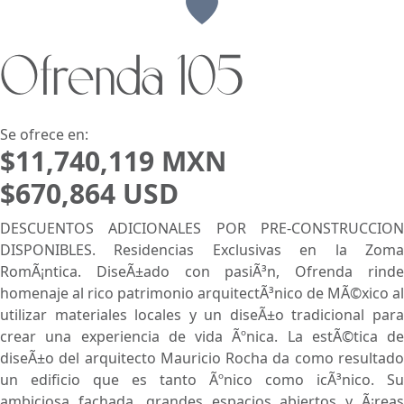
Vista
Ofrenda 105
Buscar usando:
Pie de Playa
Menor Precio Primero
USD
MXN
Se ofrece en:
$11,740,119 MXN
$670,864 USD
DESCUENTOS ADICIONALES POR PRE-CONSTRUCCION
DISPONIBLES. Residencias Exclusivas en la Zoma
RomÃ¡ntica. DiseÃ±ado con pasiÃ³n, Ofrenda rinde
homenaje al rico patrimonio arquitectÃ³nico de MÃ©xico al
utilizar materiales locales y un diseÃ±o tradicional para
crear una experiencia de vida Ãºnica. La estÃ©tica de
diseÃ±o del arquitecto Mauricio Rocha da como resultado
un edificio que es tanto Ãºnico como icÃ³nico. Su
ambiciosa fachada, grandes espacios abiertos y Ã¡reas