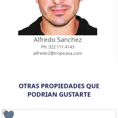
Vista
Buscar usando:
Pie de Playa
Menor Precio Primero
Alfredo Sanchez
USD
MXN
Ph:
322.111.4143
alfredo2@tropicasa.com
OTRAS PROPIEDADES QUE
PODRIAN GUSTARTE