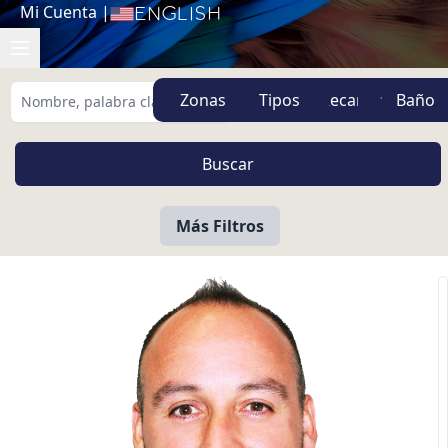
Mi Cuenta
|
English
Zonas
Tipos
Más Filtros