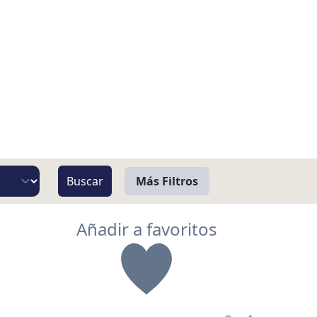
Más Filtros
Vista
Añadir a favoritos
Pie de Playa