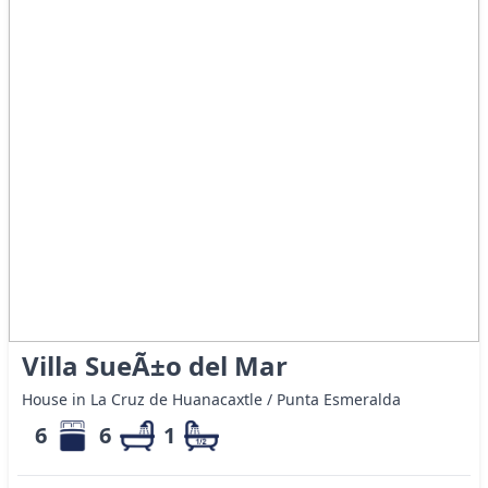
Villa SueÃ±o del Mar
House in La Cruz de Huanacaxtle / Punta Esmeralda
6
6
1