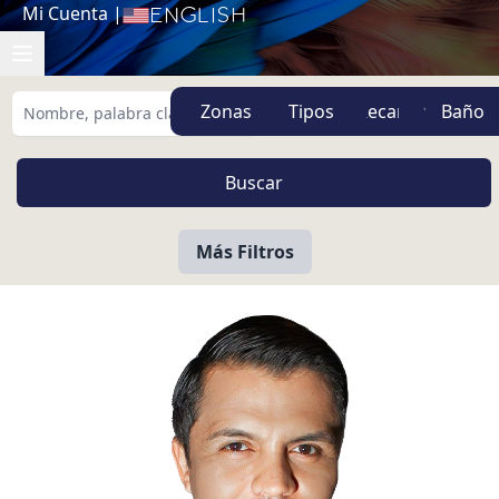
Mi Cuenta
|
English
Zonas
Tipos
Más Filtros