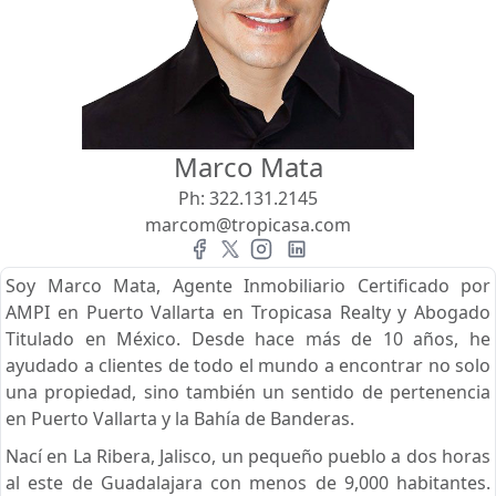
Vista
Buscar usando:
Pie de Playa
Menor Precio Primero
Marco Mata
USD
MXN
Ph:
322.131.2145
marcom@tropicasa.com
Soy Marco Mata, Agente Inmobiliario Certificado por
AMPI en Puerto Vallarta en Tropicasa Realty y Abogado
Titulado en México. Desde hace más de 10 años, he
ayudado a clientes de todo el mundo a encontrar no solo
una propiedad, sino también un sentido de pertenencia
en Puerto Vallarta y la Bahía de Banderas.
Nací en La Ribera, Jalisco, un pequeño pueblo a dos horas
al este de Guadalajara con menos de 9,000 habitantes.