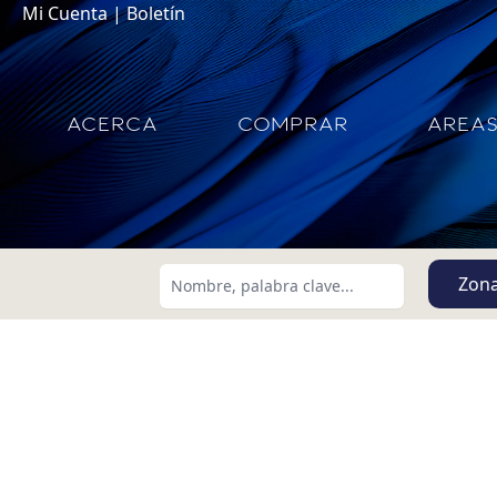
Mi Cuenta
|
Boletín
ACERCA
COMPRAR
AREA
Zon
Buscar usando:
Menor Precio Primero
USD
MXN