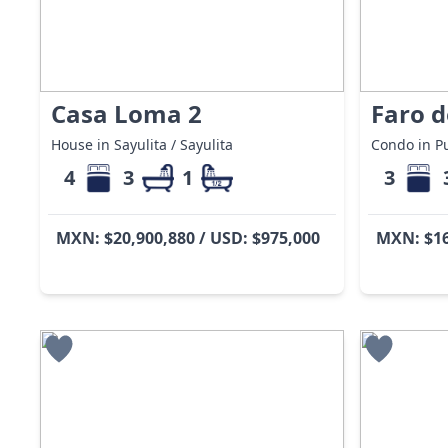
Casa Loma 2
Faro d
House in Sayulita / Sayulita
Condo in Pu
4
3
1
3
MXN: $20,900,880 / USD: $975,000
MXN: $16