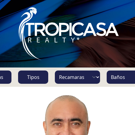
S
as
Tipos