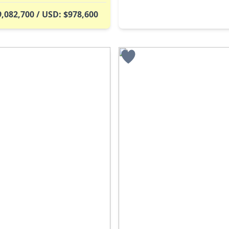
,082,700 / USD: $978,600