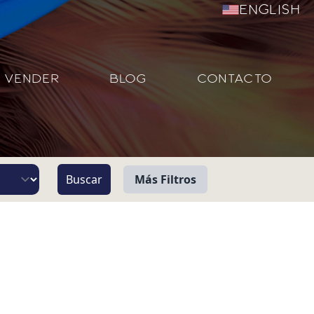
English
VENDER
BLOG
CONTACTO
Más Filtros
Vista
Pie de Playa