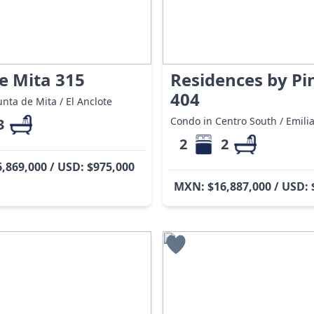
e Mita 315
Residences by Pi
404
nta de Mita / El Anclote
Condo in Centro South / Emili
3
2
2
,869,000 / USD: $975,000
MXN: $16,887,000 / USD: 