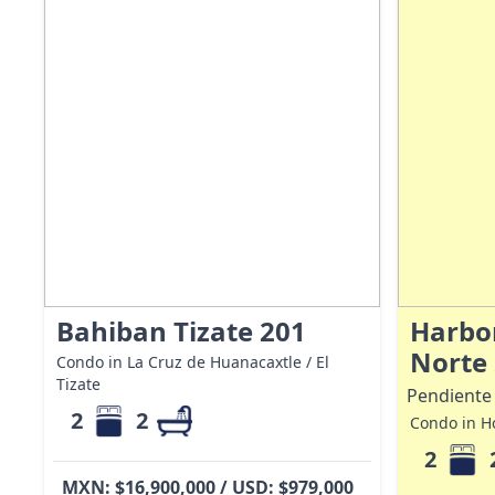
Bahiban Tizate 201
Harbor
Norte
Condo in La Cruz de Huanacaxtle / El
Tizate
Pendiente
2
2
Condo in Ho
2
MXN: $16,900,000 / USD: $979,000