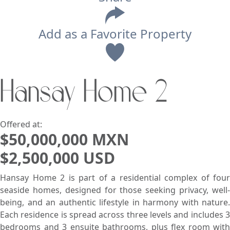
Add as a Favorite Property
View
Hansay Home 2
Search using:
Beach/Ocean Front Only
USD
MXN
Offered at:
$50,000,000 MXN
$2,500,000 USD
Lowest Price First
Hansay Home 2 is part of a residential complex of four
seaside homes, designed for those seeking privacy, well-
being, and an authentic lifestyle in harmony with nature.
Each residence is spread across three levels and includes 3
bedrooms and 3 ensuite bathrooms, plus flex room with