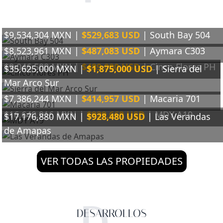
$9,534,304 MXN |
$529,683 USD
| South Bay 504
$8,523,961 MXN |
$487,083 USD
| Aymara C303
$9,046,500 MXN |
$489,000 USD
| Cinco Flores PH
$35,625,000 MXN |
$1,875,000 USD
| Sierra del
Mar Arco Sur
$7,386,244 MXN |
$414,957 USD
| Macaria 701
$16,640,916 MXN |
$929,660 USD
| MDY A19
$17,176,880 MXN |
$928,480 USD
| Las Verandas
de Amapas
VER TODAS LAS PROPIEDADES
DESARROLLOS