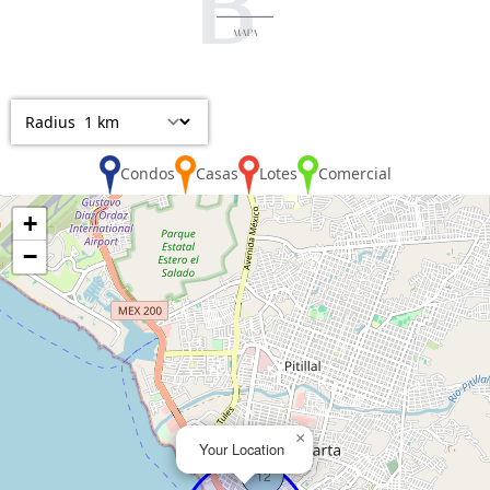
B
MAPA
Radius
Vista
Condos
Casas
Lotes
Comercial
+
−
Buscar usando:
Pie de Playa
Menor Precio Primero
USD
MXN
×
Your Location
12