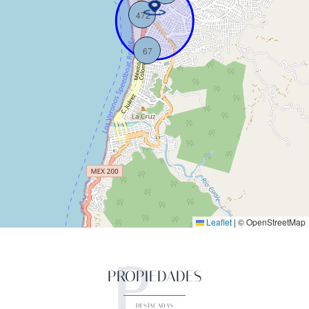
472
67
Leaflet
|
© OpenStreetMap
P
PROPIEDADES
DESTACADAS