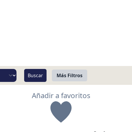
Más Filtros
Vista
Añadir a favoritos
Pie de Playa