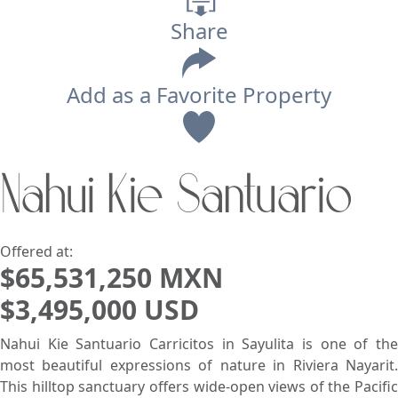
Share
Add as a Favorite Property
View
Nahui Kie Santuario
Search using:
Beach/Ocean Front Only
USD
MXN
Offered at:
$65,531,250 MXN
$3,495,000 USD
Lowest Price First
Nahui Kie Santuario Carricitos in Sayulita is one of the
most beautiful expressions of nature in Riviera Nayarit.
This hilltop sanctuary offers wide-open views of the Pacific