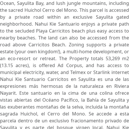
Ocean, Sayulita Bay, and lush jungle mountains, including
the sacred Huichol Cerro del Mono. This parcel is accessed
by a private road within an exclusive Sayulita gated
neighborhood. Nahui Kie Santuario enjoys a private path
to the secluded Playa Carricitos beach plus easy access to
nearby beaches. The land can also be accessed from the
road above Carricitos Beach. Zoning supports a private
estate (your own kingdom!), a multi-home development, or
an eco-resort or retreat. The Property totals 53,269 m2
(13.15 acres), is offered Ad Corpus, and has access to
municipal electricity, water, and Telmex or Starlink internet
Nahui Kie Santuario Carricitos en Sayulita es una de las
expresiones más hermosas de la naturaleza en Riviera
Nayarit. Este santuario en la cima de una colina ofrece
vistas abiertas del Océano Pacífico, la Bahía de Sayulita y
las exuberantes montañas de la selva, incluida la montaña
sagrada Huichol, el Cerro del Mono. Se accede a esta
parcela dentro de un exclusivo fracionamento privado de
Sayulita y es parte del bosque virgen local. Nahui Kie