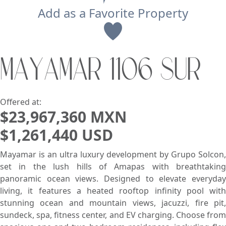
Add as a Favorite Property
View
MAYAMAR 1106 SUR
Search using:
Beach/Ocean Front Only
USD
MXN
Offered at:
$23,967,360 MXN
$1,261,440 USD
Lowest Price First
Mayamar is an ultra luxury development by Grupo Solcon,
set in the lush hills of Amapas with breathtaking
panoramic ocean views. Designed to elevate everyday
living, it features a heated rooftop infinity pool with
stunning ocean and mountain views, jacuzzi, fire pit,
sundeck, spa, fitness center, and EV charging. Choose from