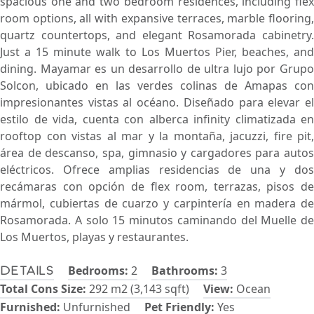
spacious one and two bedroom residences, including flex
room options, all with expansive terraces, marble flooring,
quartz countertops, and elegant Rosamorada cabinetry.
Just a 15 minute walk to Los Muertos Pier, beaches, and
dining. Mayamar es un desarrollo de ultra lujo por Grupo
Solcon, ubicado en las verdes colinas de Amapas con
impresionantes vistas al océano. Diseñado para elevar el
estilo de vida, cuenta con alberca infinity climatizada en
rooftop con vistas al mar y la montaña, jacuzzi, fire pit,
área de descanso, spa, gimnasio y cargadores para autos
eléctricos. Ofrece amplias residencias de una y dos
recámaras con opción de flex room, terrazas, pisos de
mármol, cubiertas de cuarzo y carpintería en madera de
Rosamorada. A solo 15 minutos caminando del Muelle de
Los Muertos, playas y restaurantes.
Bedrooms:
2
Bathrooms:
3
Details
Total Cons Size:
292 m2 (3,143 sqft)
View:
Ocean
Furnished:
Unfurnished
Pet Friendly:
Yes