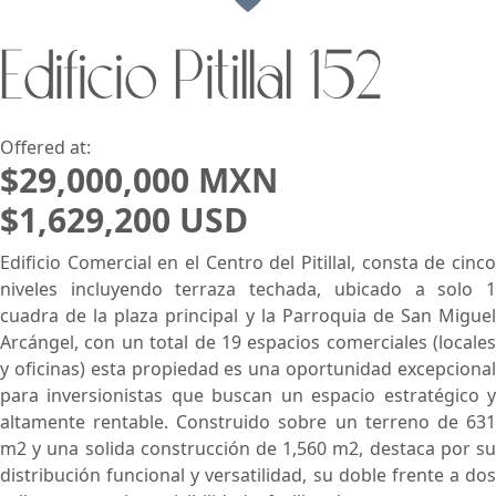
Edificio Pitillal 152
Search using:
Beach/Ocean Front Only
USD
MXN
Offered at:
$29,000,000 MXN
$1,629,200 USD
Lowest Price First
Edificio Comercial en el Centro del Pitillal, consta de cinco
niveles incluyendo terraza techada, ubicado a solo 1
cuadra de la plaza principal y la Parroquia de San Miguel
Arcángel, con un total de 19 espacios comerciales (locales
y oficinas) esta propiedad es una oportunidad excepcional
para inversionistas que buscan un espacio estratégico y
altamente rentable. Construido sobre un terreno de 631
m2 y una solida construcción de 1,560 m2, destaca por su
distribución funcional y versatilidad, su doble frente a dos