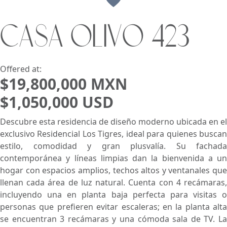
CASA OLIVO 423
Search using:
Beach/Ocean Front Only
USD
MXN
Offered at:
$19,800,000 MXN
$1,050,000 USD
Lowest Price First
Descubre esta residencia de diseño moderno ubicada en el
exclusivo Residencial Los Tigres, ideal para quienes buscan
estilo, comodidad y gran plusvalía. Su fachada
contemporánea y líneas limpias dan la bienvenida a un
hogar con espacios amplios, techos altos y ventanales que
llenan cada área de luz natural. Cuenta con 4 recámaras,
incluyendo una en planta baja perfecta para visitas o
personas que prefieren evitar escaleras; en la planta alta
se encuentran 3 recámaras y una cómoda sala de TV. La