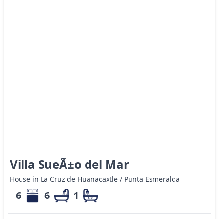
Villa SueÃ±o del Mar
House in La Cruz de Huanacaxtle / Punta Esmeralda
6
6
1