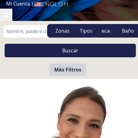
Mi Cuenta
|
English
Zonas
Tipos
Más Filtros