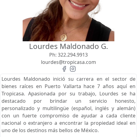
Vista
Buscar usando:
Pie de Playa
Menor Precio Primero
Lourdes Maldonado G.
USD
MXN
Ph:
322.294.9913
lourdes@tropicasa.com
Lourdes Maldonado inició su carrera en el sector de
bienes raíces en Puerto Vallarta hace 7 años aquí en
Tropicasa. Apasionada por su trabajo, Lourdes se ha
destacado por brindar un servicio honesto,
personalizado y multilingüe (español, inglés y alemán)
con un fuerte compromiso de ayudar a cada cliente
nacional o extranjero a encontrar la propiedad ideal en
uno de los destinos más bellos de México.