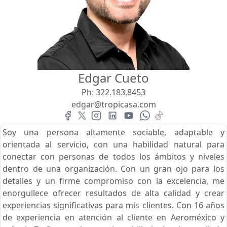
Vista
Buscar usando:
Pie de Playa
Menor Precio Primero
Edgar Cueto
USD
MXN
Ph:
322.183.8453
edgar@tropicasa.com
Soy una persona altamente sociable, adaptable y
orientada al servicio, con una habilidad natural para
conectar con personas de todos los ámbitos y niveles
dentro de una organización. Con un gran ojo para los
detalles y un firme compromiso con la excelencia, me
enorgullece ofrecer resultados de alta calidad y crear
experiencias significativas para mis clientes. Con 16 años
de experiencia en atención al cliente en Aeroméxico y