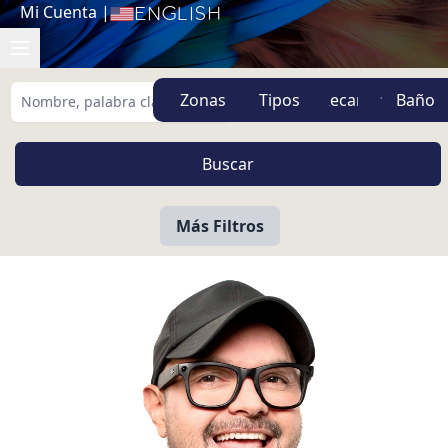
Mi Cuenta
|
English
Zonas
Tipos
Más Filtros