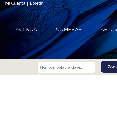
Mi Cuenta
|
Boletín
ACERCA
COMPRAR
AREA
Zon
Buscar usando:
Menor Precio Primero
USD
MXN