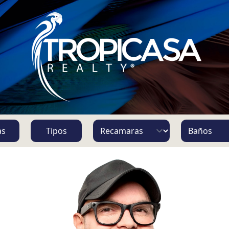
S
as
Tipos