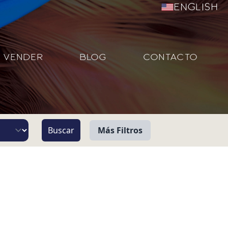
English
VENDER
BLOG
CONTACTO
Más Filtros
Vista
Pie de Playa