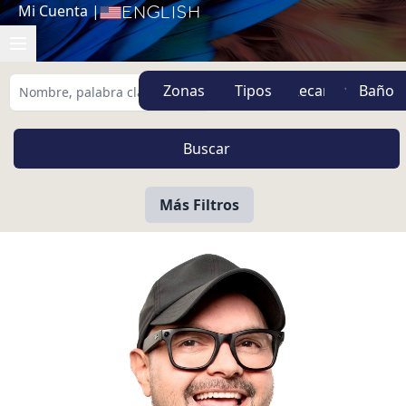
Mi Cuenta
|
English
Zonas
Tipos
Más Filtros