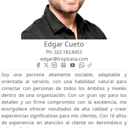
Vista
Buscar usando:
Pie de Playa
Menor Precio Primero
Edgar Cueto
USD
MXN
Ph:
322.183.8453
edgar@tropicasa.com
Soy una persona altamente sociable, adaptable y
orientada al servicio, con una habilidad natural para
conectar con personas de todos los ámbitos y niveles
dentro de una organización. Con un gran ojo para los
detalles y un firme compromiso con la excelencia, me
enorgullece ofrecer resultados de alta calidad y crear
experiencias significativas para mis clientes. Con 16 años
de experiencia en atención al cliente en Aeroméxico y