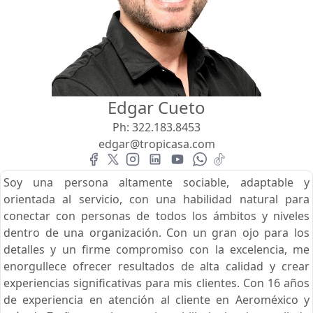
Vista
Buscar usando:
Pie de Playa
Menor Precio Primero
Edgar Cueto
USD
MXN
Ph:
322.183.8453
edgar@tropicasa.com
Soy una persona altamente sociable, adaptable y
orientada al servicio, con una habilidad natural para
conectar con personas de todos los ámbitos y niveles
dentro de una organización. Con un gran ojo para los
detalles y un firme compromiso con la excelencia, me
enorgullece ofrecer resultados de alta calidad y crear
experiencias significativas para mis clientes. Con 16 años
de experiencia en atención al cliente en Aeroméxico y