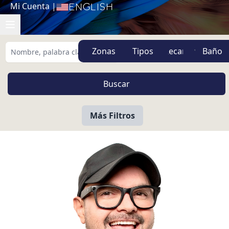
Mi Cuenta
|
English
Zonas
Tipos
Más Filtros