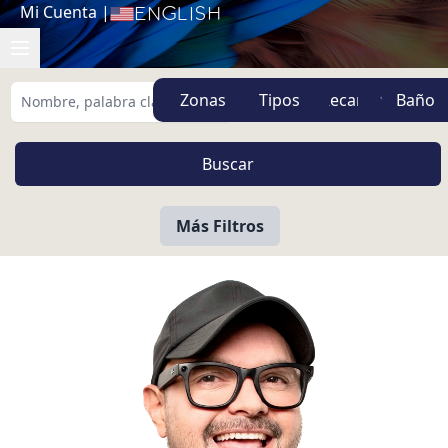
Mi Cuenta
|
English
Zonas
Tipos
Más Filtros