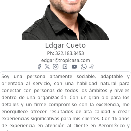
Vista
Buscar usando:
Pie de Playa
Menor Precio Primero
Edgar Cueto
USD
MXN
Ph:
322.183.8453
edgar@tropicasa.com
Soy una persona altamente sociable, adaptable y
orientada al servicio, con una habilidad natural para
conectar con personas de todos los ámbitos y niveles
dentro de una organización. Con un gran ojo para los
detalles y un firme compromiso con la excelencia, me
enorgullece ofrecer resultados de alta calidad y crear
experiencias significativas para mis clientes. Con 16 años
de experiencia en atención al cliente en Aeroméxico y