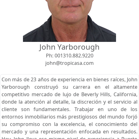
Vista
Buscar usando:
Pie de Playa
Menor Precio Primero
John Yarborough
USD
MXN
Ph:
001310.882.9220
john@tropicasa.com
Con más de 23 años de experiencia en bienes raíces, John
Yarborough construyó su carrera en el altamente
competitivo mercado de lujo de Beverly Hills, California,
donde la atención al detalle, la discreción y el servicio al
cliente son fundamentales. Trabajar en uno de los
entornos inmobiliarios más prestigiosos del mundo forjó
su compromiso con la excelencia, el conocimiento del
mercado y una representación enfocada en resultados.
Hoy, John lleva ese mismo nivel de experiencia a Puerto