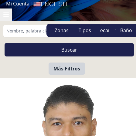
Mi Cuenta
|
English
Zonas
Tipos
Más Filtros