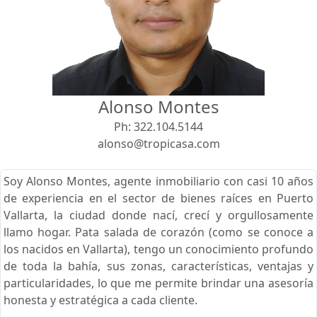
Vista
Buscar usando:
Pie de Playa
Menor Precio Primero
Alonso Montes
USD
MXN
Ph:
322.104.5144
alonso@tropicasa.com
Soy Alonso Montes, agente inmobiliario con casi 10 años
de experiencia en el sector de bienes raíces en Puerto
Vallarta, la ciudad donde nací, crecí y orgullosamente
llamo hogar. Pata salada de corazón (como se conoce a
los nacidos en Vallarta), tengo un conocimiento profundo
de toda la bahía, sus zonas, características, ventajas y
particularidades, lo que me permite brindar una asesoría
honesta y estratégica a cada cliente.