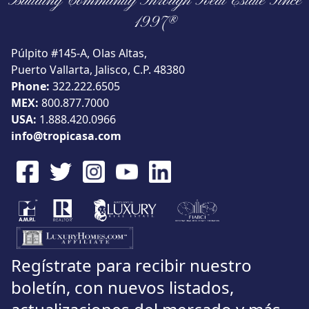
Building Community Through Real Estate Since
Vista
1997®
Púlpito #145-A, Olas Altas,
Puerto Vallarta, Jalisco, C.P. 48380
Phone:
322.222.6505
Buscar usando:
Pie de Playa
Menor Precio Primero
MEX:
800.877.7000
USD
MXN
USA:
1.888.420.0966
info@tropicasa.com
Regístrate para recibir nuestro
boletín, con nuevos listados,