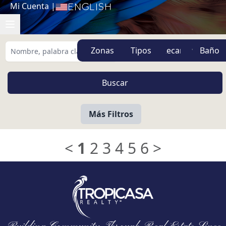
Mi Cuenta
|
English
Zonas
Tipos
Más Filtros
<
1
2
3
4
5
6
>