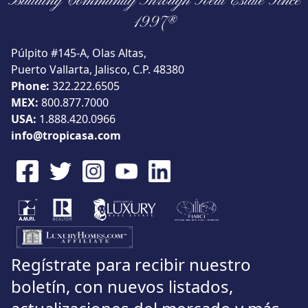
Building Community Through Real Estate Since
Vista
1997®
Púlpito #145-A, Olas Altas,
Puerto Vallarta, Jalisco, C.P. 48380
Phone:
322.222.6505
Buscar usando:
Pie de Playa
Menor Precio Primero
MEX:
800.877.7000
USD
MXN
USA:
1.888.420.0966
info@tropicasa.com
Regístrate para recibir nuestro
boletín, con nuevos listados,