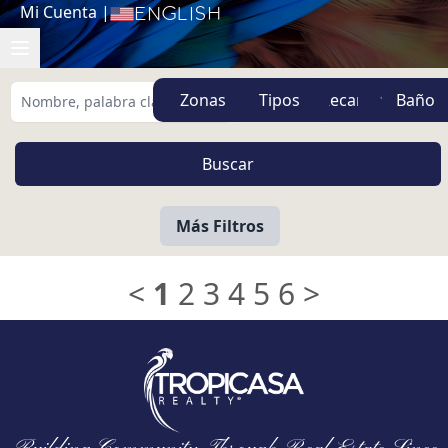
Mi Cuenta
|
English
Zonas
Tipos
Más Filtros
<
1
2
3
4
5
6
>