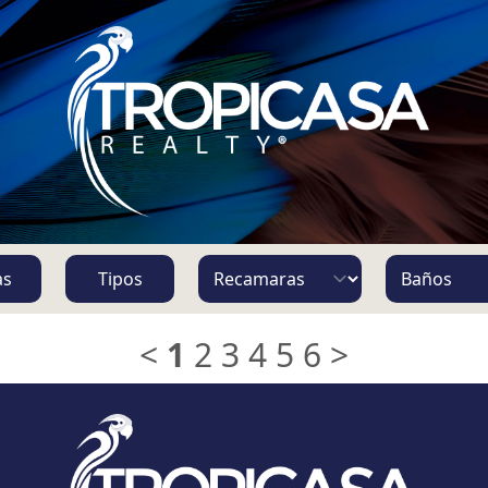
S
as
Tipos
<
1
2
3
4
5
6
>