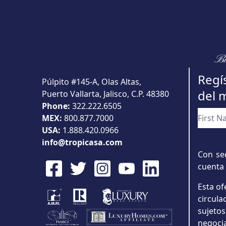
Bu
Regís
Púlpito #145-A, Olas Altas,
del 
Puerto Vallarta, Jalisco, C.P. 48380
Phone:
322.222.6505
MEX:
800.877.7000
USA:
1.888.420.0966
info@tropicasa.com
Con sed
cuenta 
Esta of
circul
sujeto
negoci