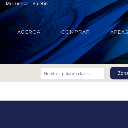
Mi Cuenta
|
Boletín
ACERCA
COMPRAR
AREA
Zon
Buscar usando:
Menor Precio Primero
USD
MXN