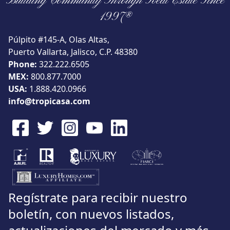
Building Community Through Real Estate Since
Vista
1997®
Púlpito #145-A, Olas Altas,
Puerto Vallarta, Jalisco, C.P. 48380
Phone:
322.222.6505
Buscar usando:
Pie de Playa
Menor Precio Primero
MEX:
800.877.7000
USD
MXN
USA:
1.888.420.0966
info@tropicasa.com
Regístrate para recibir nuestro
boletín, con nuevos listados,