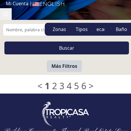
Mi Cuenta
|
English
Zonas
Tipos
Más Filtros
<
1
2
3
4
5
6
>