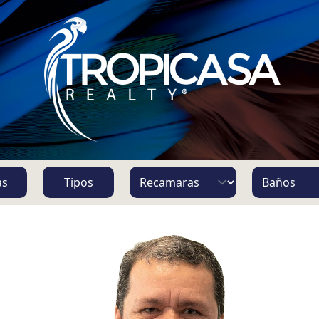
S
as
Tipos