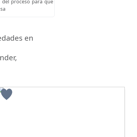
a del proceso para que
osa
iedades en
nder,