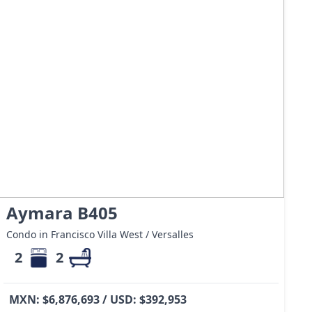
Aymara B405
Condo in Francisco Villa West / Versalles
2
2
MXN: $6,876,693 / USD: $392,953