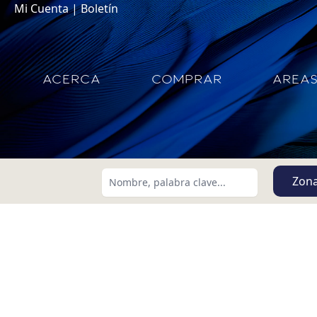
Mi Cuenta
|
Boletín
ACERCA
COMPRAR
AREA
Zon
Buscar usando:
Menor Precio Primero
USD
MXN