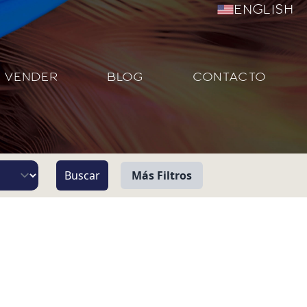
English
VENDER
BLOG
CONTACTO
Más Filtros
Vista
Pie de Playa