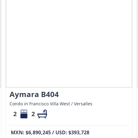
Aymara B404
Condo in Francisco Villa West / Versalles
2
2
MXN: $6,890,245 / USD: $393,728