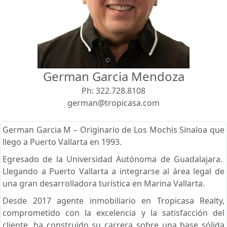
Vista
Buscar usando:
Pie de Playa
Menor Precio Primero
German Garcia Mendoza
USD
MXN
Ph:
322.728.8108
german@tropicasa.com
German Garcia M – Originario de Los Mochis Sinaloa que
llego a Puerto Vallarta en 1993.
Egresado de la Universidad Autónoma de Guadalajara.
Llegando a Puerto Vallarta a integrarse al área legal de
una gran desarrolladora turística en Marina Vallarta.
Desde 2017 agente inmobiliario en Tropicasa Realty,
comprometido con la excelencia y la satisfacción del
cliente, ha construido su carrera sobre una base sólida