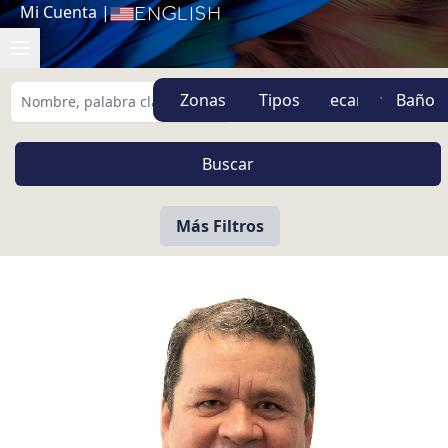
Mi Cuenta
|
English
Zonas
Tipos
Más Filtros