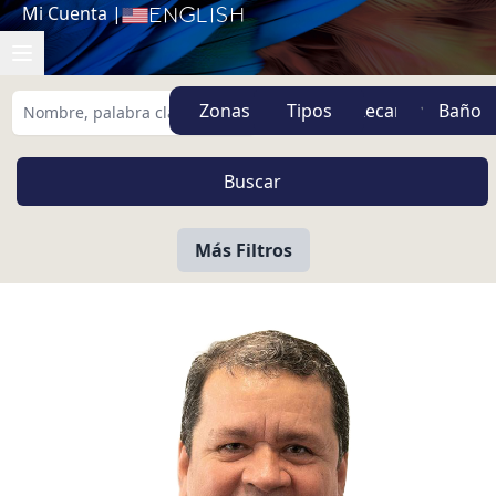
Mi Cuenta
|
English
Zonas
Tipos
Más Filtros