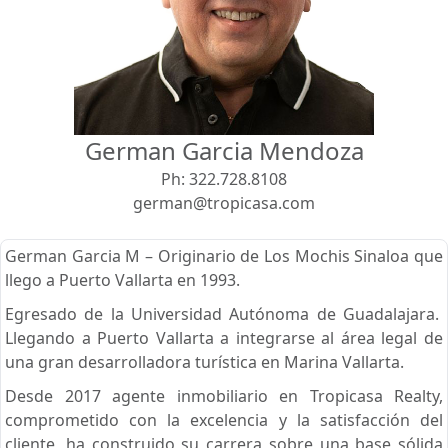
Vista
Buscar usando:
Pie de Playa
Menor Precio Primero
German Garcia Mendoza
USD
MXN
Ph:
322.728.8108
german@tropicasa.com
German Garcia M – Originario de Los Mochis Sinaloa que
llego a Puerto Vallarta en 1993.
Egresado de la Universidad Autónoma de Guadalajara.
Llegando a Puerto Vallarta a integrarse al área legal de
una gran desarrolladora turística en Marina Vallarta.
Desde 2017 agente inmobiliario en Tropicasa Realty,
comprometido con la excelencia y la satisfacción del
cliente, ha construido su carrera sobre una base sólida