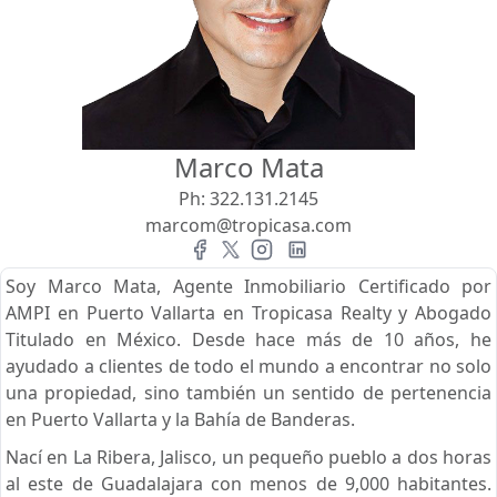
Vista
Buscar usando:
Pie de Playa
Menor Precio Primero
Marco Mata
USD
MXN
Ph:
322.131.2145
marcom@tropicasa.com
Soy Marco Mata, Agente Inmobiliario Certificado por
AMPI en Puerto Vallarta en Tropicasa Realty y Abogado
Titulado en México. Desde hace más de 10 años, he
ayudado a clientes de todo el mundo a encontrar no solo
una propiedad, sino también un sentido de pertenencia
en Puerto Vallarta y la Bahía de Banderas.
Nací en La Ribera, Jalisco, un pequeño pueblo a dos horas
al este de Guadalajara con menos de 9,000 habitantes.