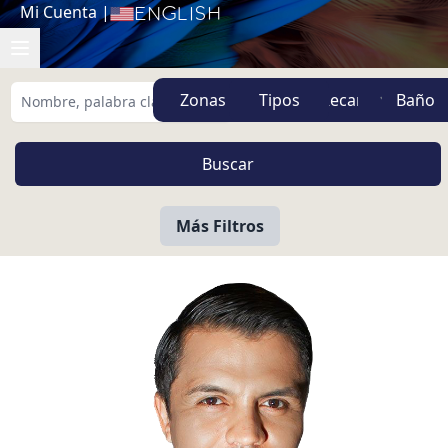
Mi Cuenta
|
English
Zonas
Tipos
Más Filtros