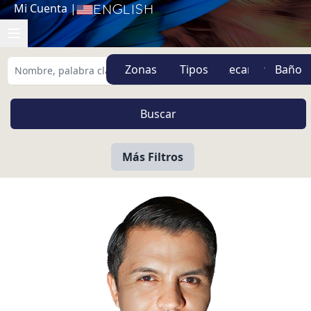
Mi Cuenta
|
English
Zonas
Tipos
Más Filtros