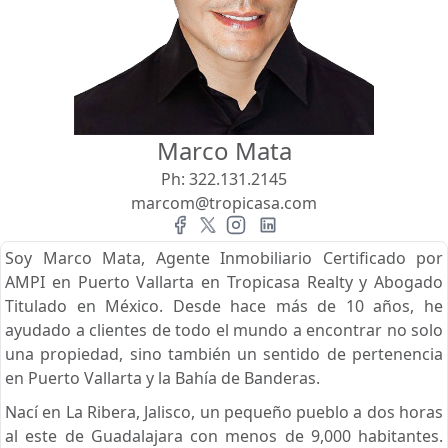
Vista
Buscar usando:
Pie de Playa
Menor Precio Primero
Marco Mata
USD
MXN
Ph:
322.131.2145
marcom@tropicasa.com
Soy Marco Mata, Agente Inmobiliario Certificado por
AMPI en Puerto Vallarta en Tropicasa Realty y Abogado
Titulado en México. Desde hace más de 10 años, he
ayudado a clientes de todo el mundo a encontrar no solo
una propiedad, sino también un sentido de pertenencia
en Puerto Vallarta y la Bahía de Banderas.
Nací en La Ribera, Jalisco, un pequeño pueblo a dos horas
al este de Guadalajara con menos de 9,000 habitantes.