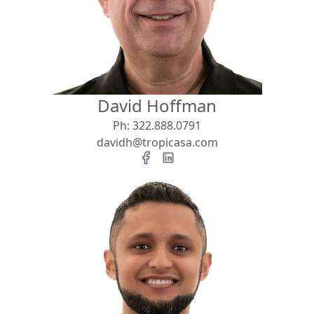
Vista
Buscar usando:
Pie de Playa
Menor Precio Primero
David Hoffman
USD
MXN
Ph:
322.888.0791
davidh@tropicasa.com