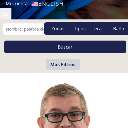
Mi Cuenta
|
English
Zonas
Tipos
Más Filtros