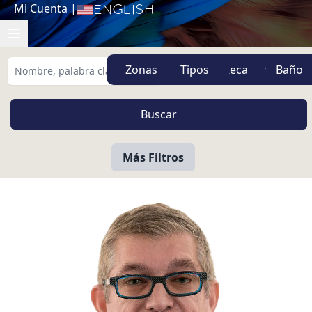
Mi Cuenta
|
English
Zonas
Tipos
Más Filtros