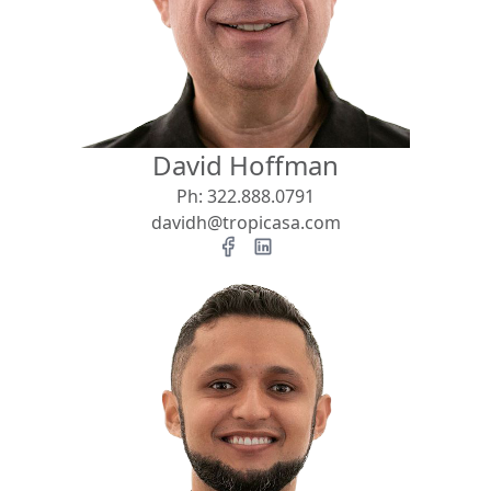
Vista
Buscar usando:
Pie de Playa
Menor Precio Primero
David Hoffman
USD
MXN
Ph:
322.888.0791
davidh@tropicasa.com