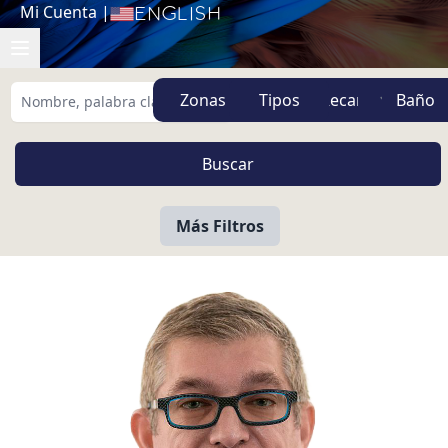
Mi Cuenta
|
English
Zonas
Tipos
Más Filtros