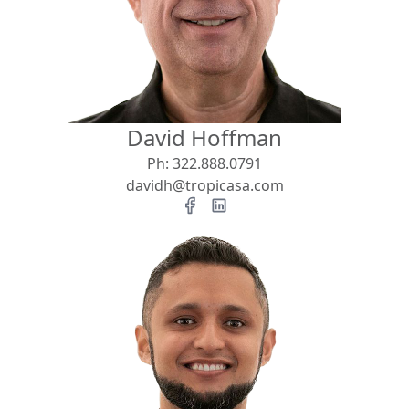
Vista
Buscar usando:
Pie de Playa
Menor Precio Primero
David Hoffman
USD
MXN
Ph:
322.888.0791
davidh@tropicasa.com