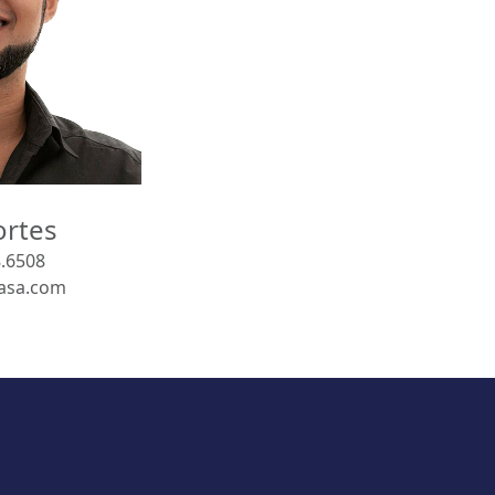
ortes
.6508
casa.com