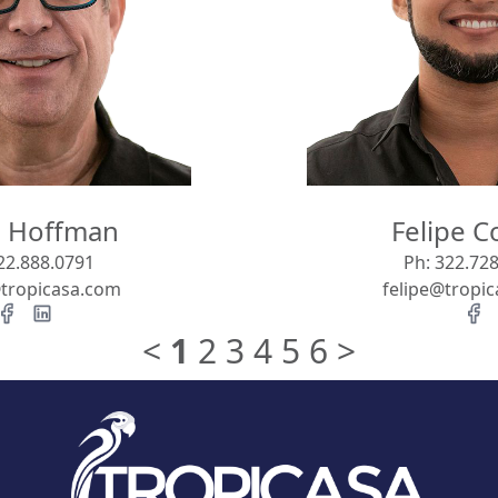
d Hoffman
Felipe C
22.888.0791
Ph:
322.728
tropicasa.com
felipe@tropi
<
1
2
3
4
5
6
>