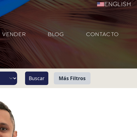
English
VENDER
BLOG
CONTACTO
Más Filtros
Vista
Pie de Playa