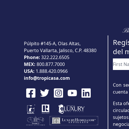
Bu
Regís
Púlpito #145-A, Olas Altas,
del 
Puerto Vallarta, Jalisco, C.P. 48380
Phone:
322.222.6505
MEX:
800.877.7000
USA:
1.888.420.0966
info@tropicasa.com
Con sed
cuenta 
Esta of
circul
sujeto
negoci