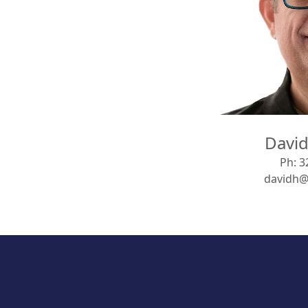
Davi
Ph:
3
davidh@