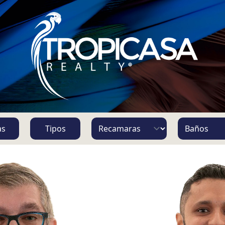
S
as
Tipos