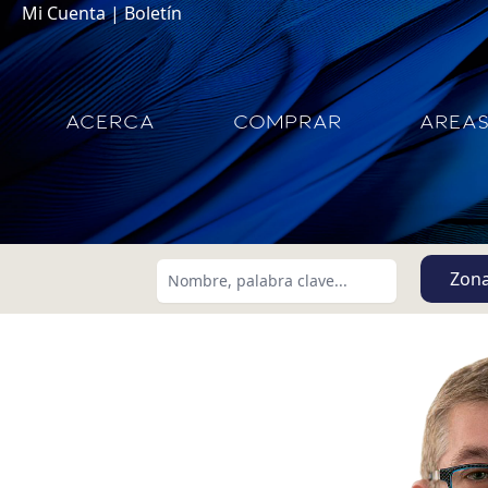
Mi Cuenta
|
Boletín
ACERCA
COMPRAR
AREA
Zon
Buscar usando:
Menor Precio Primero
USD
MXN