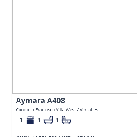
Aymara A408
Condo in Francisco Villa West / Versalles
1
1
1