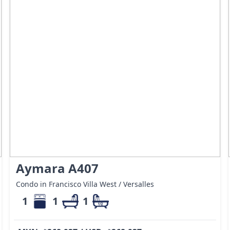
Aymara A407
Condo in Francisco Villa West / Versalles
1
1
1