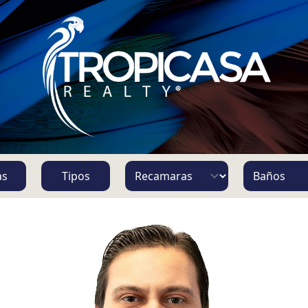
S
as
Tipos