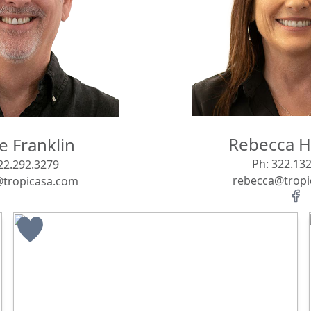
Rebecca H
 Franklin
Ph:
322.132
22.292.3279
rebecca@tropi
@tropicasa.com