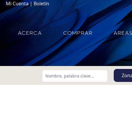
Mi Cuenta
|
Boletín
ACERCA
COMPRAR
AREA
Zon
Buscar usando:
Menor Precio Primero
USD
MXN