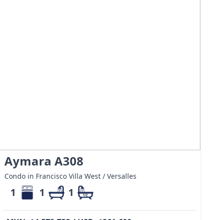
Aymara A308
Condo in Francisco Villa West / Versalles
1
1
1