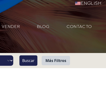
English
VENDER
BLOG
CONTACTO
Más Filtros
Vista
Pie de Playa