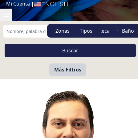
Mi Cuenta
|
English
Zonas
Tipos
Más Filtros