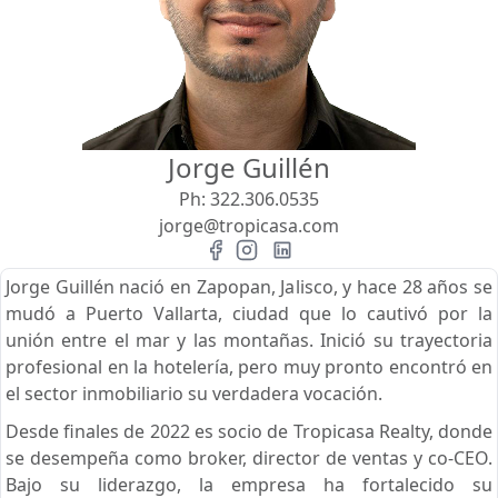
Vista
Buscar usando:
Pie de Playa
Menor Precio Primero
Jorge Guillén
USD
MXN
Ph:
322.306.0535
jorge@tropicasa.com
Jorge Guillén nació en Zapopan, Jalisco, y hace 28 años se
mudó a Puerto Vallarta, ciudad que lo cautivó por la
unión entre el mar y las montañas. Inició su trayectoria
profesional en la hotelería, pero muy pronto encontró en
el sector inmobiliario su verdadera vocación.
Desde finales de 2022 es socio de Tropicasa Realty, donde
se desempeña como broker, director de ventas y co-CEO.
Bajo su liderazgo, la empresa ha fortalecido su