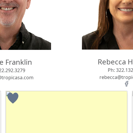
Rebecca H
 Franklin
Ph:
322.132
22.292.3279
rebecca@tropi
@tropicasa.com