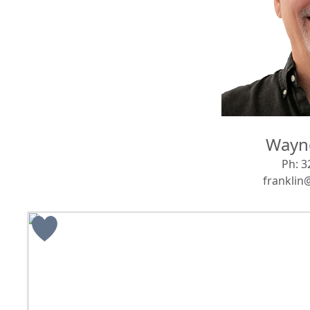
Wayne
Ph:
3
franklin