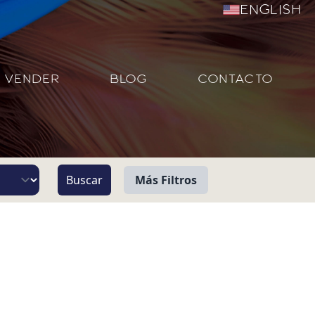
English
VENDER
BLOG
CONTACTO
Más Filtros
Vista
Pie de Playa