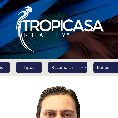
S
as
Tipos