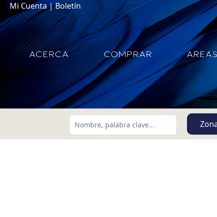
Mi Cuenta
|
Boletín
ACERCA
COMPRAR
AREA
Zon
Buscar usando:
Menor Precio Primero
USD
MXN