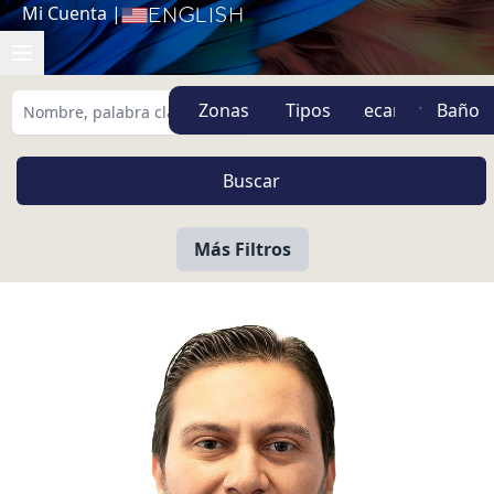
Mi Cuenta
|
English
Zonas
Tipos
Más Filtros