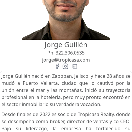
Vista
Buscar usando:
Pie de Playa
Menor Precio Primero
Jorge Guillén
USD
MXN
Ph:
322.306.0535
jorge@tropicasa.com
Jorge Guillén nació en Zapopan, Jalisco, y hace 28 años se
mudó a Puerto Vallarta, ciudad que lo cautivó por la
unión entre el mar y las montañas. Inició su trayectoria
profesional en la hotelería, pero muy pronto encontró en
el sector inmobiliario su verdadera vocación.
Desde finales de 2022 es socio de Tropicasa Realty, donde
se desempeña como broker, director de ventas y co-CEO.
Bajo su liderazgo, la empresa ha fortalecido su