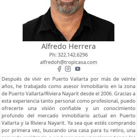
Vista
Buscar usando:
Pie de Playa
Menor Precio Primero
Alfredo Herrera
USD
MXN
Ph:
322.142.6296
alfredoh@tropicasa.com
Después de vivir en Puerto Vallarta por más de veinte
años, he trabajado como asesor inmobiliario en la zona
de Puerto Vallarta/Riviera Nayarit desde el 2006. Gracias a
esta experiencia tanto personal como profesional, puedo
ofrecerte una visión confiable y un conocimiento
profundo del mercado inmobiliario actual en Puerto
Vallarta y la Riviera Nayarit. Ya sea que estés comprando
por primera vez, buscando una casa para tu retiro, una