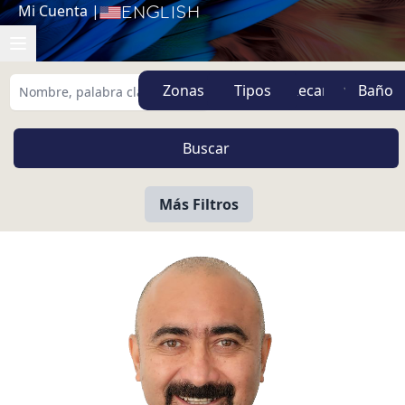
Mi Cuenta
|
English
Zonas
Tipos
Más Filtros