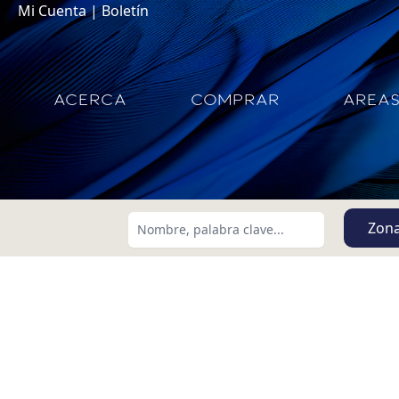
Mi Cuenta
|
Boletín
ACERCA
COMPRAR
AREA
Zon
Buscar usando:
Menor Precio Primero
USD
MXN