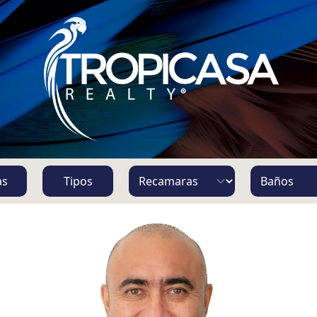
S
as
Tipos