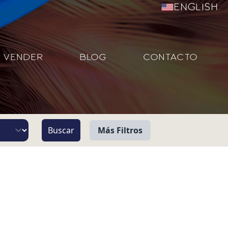
English
VENDER
BLOG
CONTACTO
Más Filtros
Vista
Pie de Playa